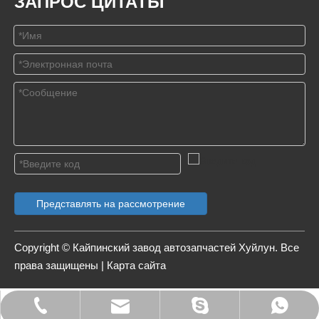
ЗАПРОС ЦИТАТЫ
Представлять на рассмотрение
Copyright © Кайпинский завод автозапчастей Хуйлун. Все
права защищены |
Карта сайта
Электронная почта
WhatsApp
Скайп
Тел.